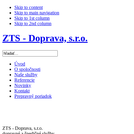
Skip to content
Skip to main navigation
Skip to 1st column
Skip to 2nd column
ZTS - Doprava, s.r.o.
Úvod
O spoločnosti
Naše služby
Referencie
Novinky
Kontakt
Prepravný poriadok
ZTS - Doprava, s.r.o.
dopravné a špedičné služby